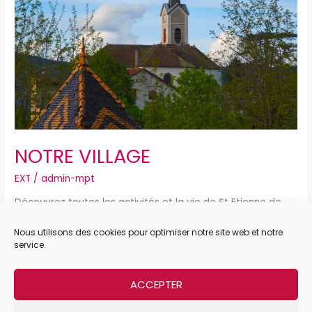
NOTRE VILLAGE
EXT
/
admin-mpt
Découvrez toutes les activités et la vie de St Etienne de
crossey… ici
Nous utilisons des cookies pour optimiser notre site web et notre
service.
Lire la suite »
ACCEPTER